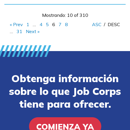
Mostrando: 10 of 310
« Prev
1
…
4
5
6
7
8
ASC
/
DESC
…
31
Next »
Obtenga información
sobre lo que Job Corps
tiene para ofrecer.
COMIENZA YA