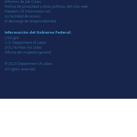
Informes de Job Corps
Política de privacidad y otras políticas del sitio web
Freedom Of Information Act
La facilidad de acceso
El descargo de responsabilidad
Información del Gobierno Federal:
USA.gov
U.S. Department of Labor
DOL No Fear Act Data
Oficina del inspector general
© 2023 Department of Labor.
All rights reserved.