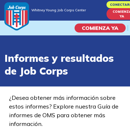
Skip
CONECTAR
Whitney Young Job Corps Center
to
COMIENZ
Whitney Young Job Corps Center
YA
main
content
COMIENZA YA
Programas
Informes y resultados
Vida En El Campus Universita
de Job Corps
Habilidades académicas
Viaje de la carrera
¿Desea obtener más información sobre
estos informes? Explore nuestra Guía de
Estudiar
informes de OMS para obtener más
información.
Programas de Entrenamient