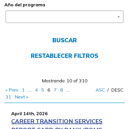
Año del programa
FAQs
English
BUSCAR
CONECTARSE
RESTABLECER FILTROS
COMIENZA YA
Mostrando: 10 of 310
« Prev
1
…
4
5
6
7
8
…
ASC
/
DESC
31
Next »
April 14th, 2026
CAREER TRANSITION SERVICES