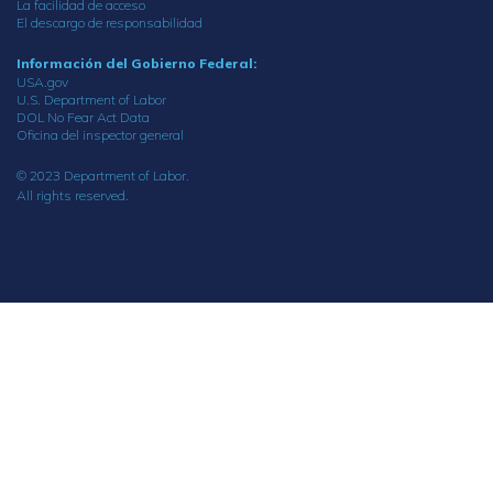
La facilidad de acceso
El descargo de responsabilidad
Información del Gobierno Federal:
USA.gov
U.S. Department of Labor
DOL No Fear Act Data
Oficina del inspector general
© 2023 Department of Labor.
All rights reserved.