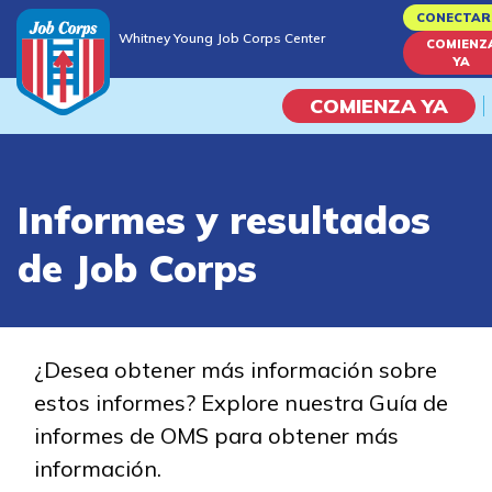
Skip
CONECTAR
Whitney Young Job Corps Center
to
COMIENZ
Whitney Young Job Corps Center
YA
main
content
COMIENZA YA
Programas
Informes y resultados
Vida En El Campus Universita
de Job Corps
Habilidades académicas
Viaje de la carrera
¿Desea obtener más información sobre
estos informes? Explore nuestra Guía de
Estudiar
informes de OMS para obtener más
información.
Programas de Entrenamient