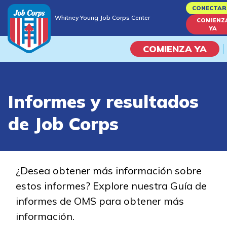
Skip
CONECTAR
Whitney Young Job Corps Center
to
COMIENZ
Whitney Young Job Corps Center
YA
main
content
COMIENZA YA
Programas
Informes y resultados
Vida En El Campus Universita
de Job Corps
Habilidades académicas
Viaje de la carrera
¿Desea obtener más información sobre
estos informes? Explore nuestra Guía de
Estudiar
informes de OMS para obtener más
información.
Programas de Entrenamient