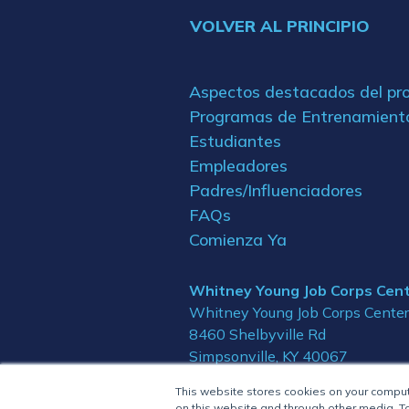
VOLVER AL PRINCIPIO
Aspectos destacados del p
Programas de Entrenamient
Estudiantes
Empleadores
Padres/Influenciadores
FAQs
Comienza Ya
Whitney Young Job Corps Cen
Whitney Young Job Corps Center
8460 Shelbyville Rd
Simpsonville, KY 40067
This website stores cookies on your compu
on this website and through other media. To