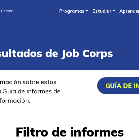
Skip
 Center
Programas
Estudiar
Aprende
to
main
content
sultados de Job Corps
rmación sobre estos
GUÍA DE 
a Guía de informes de
formación.
Filtro de informes