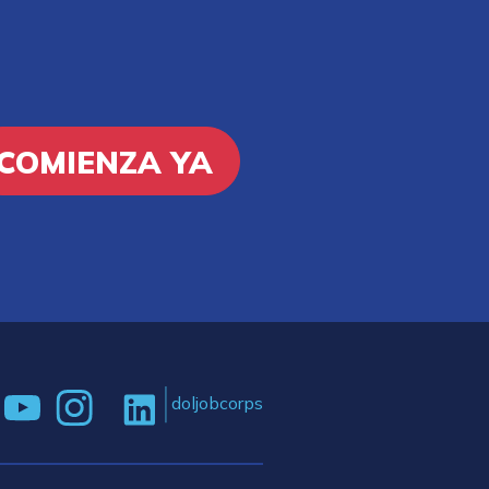
COMIENZA YA
doljobcorps