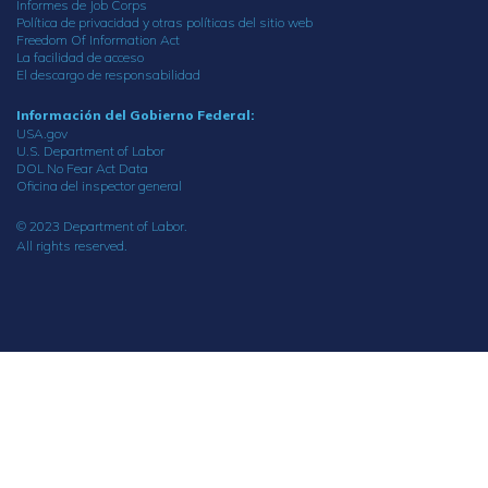
Informes de Job Corps
Política de privacidad y otras políticas del sitio web
Freedom Of Information Act
La facilidad de acceso
El descargo de responsabilidad
Información del Gobierno Federal:
USA.gov
U.S. Department of Labor
DOL No Fear Act Data
Oficina del inspector general
© 2023 Department of Labor.
All rights reserved.