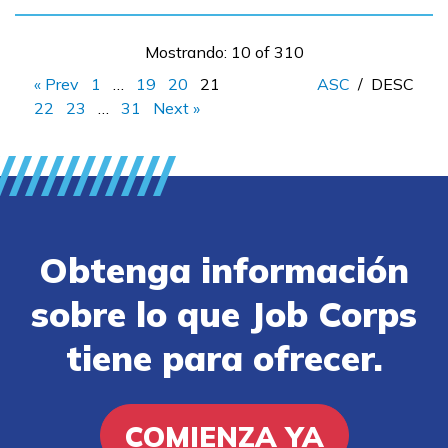
Mostrando: 10 of 310
« Prev
1
…
19
20
21
ASC
/
DESC
22
23
…
31
Next »
Obtenga información
sobre lo que Job Corps
tiene para ofrecer.
COMIENZA YA