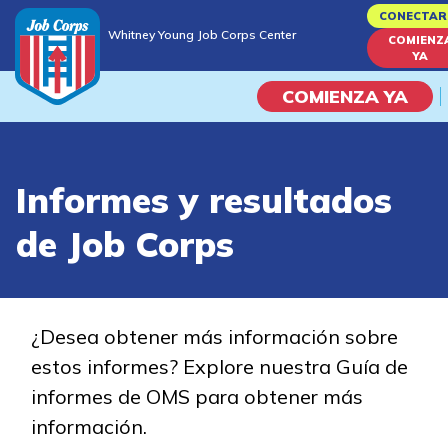
Skip
CONECTAR
Whitney Young Job Corps Center
to
COMIENZ
Whitney Young Job Corps Center
YA
main
content
COMIENZA YA
Programas
Informes y resultados
Vida En El Campus Universita
de Job Corps
Habilidades académicas
Viaje de la carrera
¿Desea obtener más información sobre
estos informes? Explore nuestra Guía de
Estudiar
informes de OMS para obtener más
información.
Programas de Entrenamient