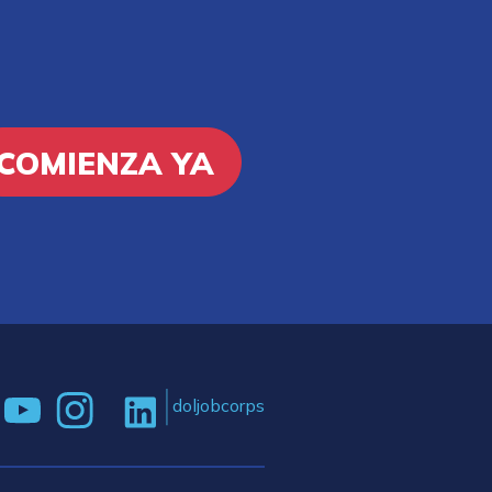
COMIENZA YA
doljobcorps