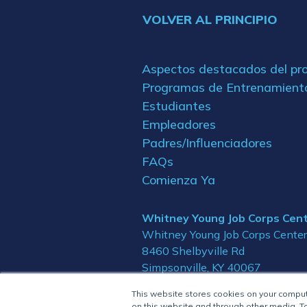
VOLVER AL PRINCIPIO
Aspectos destacados del p
Programas de Entrenamient
Estudiantes
Empleadores
Padres/Influenciadores
FAQs
Comienza Ya
Whitney Young Job Corps Cen
Whitney Young Job Corps Center
8460 Shelbyville Rd
Simpsonville, KY 40067
This website stores cookies on your compu
on this website and through other media. To