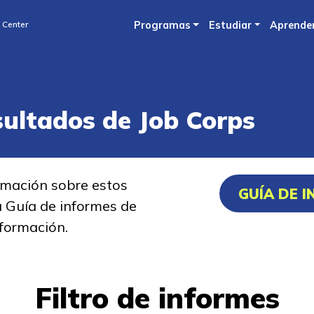
Skip
 Center
Programas
Estudiar
Aprende
to
main
content
sultados de Job Corps
rmación sobre estos
GUÍA DE 
a Guía de informes de
formación.
Filtro de informes